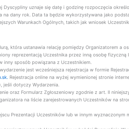
j Dyscypliny uznaje się datę i godzinę rozpoczęcia okreś
na dany rok. Data ta będzie wykorzystywana jako podst
szych Warunkach Ogólnych, takich jak wniosek Uczestnika 
durą, która ustanawia relację pomiędzy Organizatorem a os
ony reprezentacją Uczestnika przez inną osobę fizyczną lu
 w inny sposób powiązana z Uczestnikiem.
ydarzenie jest wcześniejsza rejestracja w formie
Rejestra
.sk.
Rejestracja online na wyżej wymienionej stronie inter
, jeśli dotyczy Wydarzenia.
enie oraz Formularz Zgłoszeniowy zgodnie z art. II ninie
rganizatora na liście zarejestrowanych Uczestników na stro
ejscu Prezentacji Uczestników lub w innym wyznaczonym m