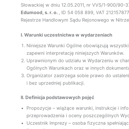
Słowackiej w dniu 12.05.2011, nr VVS/1-900/90-3
Edumood, s. r. o.
, ID 54 058 899, VAT 212157877
Rejestrze Handlowym Sądu Rejonowego w Nitrze,
I. Warunki uczestnictwa w wydarzeniach
Niniejsze Warunki Ogólne obowiązują wszystk
zapewni interpretację niniejszych Warunków.
Uprawnionym do udziału w Wydarzeniu w charak
Ogólnych Warunkach oraz w innych dokumenta
Organizator zastrzega sobie prawo do ustale
i bez uprzedniej publikacji.
II. Definicja podstawowych pojęć
Propozycje – wiążące warunki, instrukcje i in
przeprowadzenia i oceny poszczególnych Wyd
Uczestnik Imprezy – osoba fizyczna spełniają