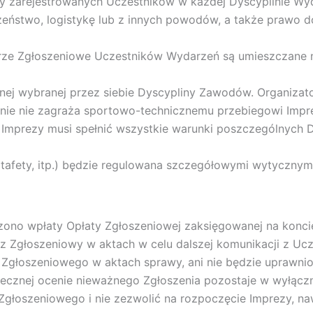
czby zarejestrowanych Uczestników w każdej Dyscyplinie 
czeństwo, logistykę lub z innych powodów, a także prawo
rze Zgłoszeniowe Uczestników Wydarzeń są umieszczane na 
dnej wybranej przez siebie Dyscypliny Zawodów. Organizat
enie nie zagraża sportowo-technicznemu przebiegowi Imp
 Imprezy musi spełnić wszystkie warunki poszczególnych D
tafety, itp.) będzie regulowana szczegółowymi wytycznymi
zono wpłaty Opłaty Zgłoszeniowej zaksięgowanej na koncie
z Zgłoszeniowy w aktach w celu dalszej komunikacji z Ucz
Zgłoszeniowego w aktach sprawy, ani nie będzie uprawnion
tecznej ocenie nieważnego Zgłoszenia pozostaje w wyłączne
Zgłoszeniowego i nie zezwolić na rozpoczęcie Imprezy, naw