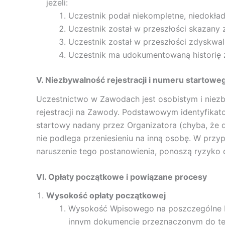
jeżeli:
Uczestnik podał niekompletne, niedokła
Uczestnik został w przeszłości skazan
Uczestnik został w przeszłości zdyskwa
Uczestnik ma udokumentowaną historię z
V. Niezbywalność rejestracji i numeru startowe
Uczestnictwo w Zawodach jest osobistym i niez
rejestracji na Zawody. Podstawowym identyfikato
startowy nadany przez Organizatora (chyba, że d
nie podlega przeniesieniu na inną osobę. W prz
naruszenie tego postanowienia, ponoszą ryzyko d
VI. Opłaty początkowe i powiązane procesy
Wysokość opłaty początkowej
Wysokość Wpisowego na poszczególne Im
innym dokumencie przeznaczonym do te