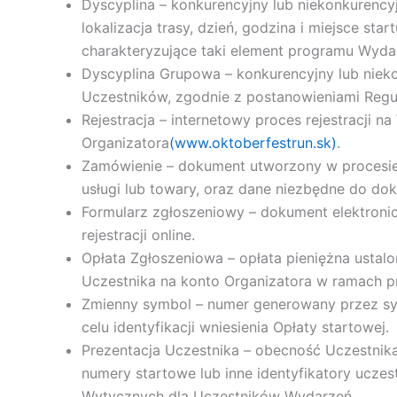
Dyscyplina – konkurencyjny lub niekonkurencyj
lokalizacja trasy, dzień, godzina i miejsce s
charakteryzujące taki element programu Wyda
Dyscyplina Grupowa – konkurencyjny lub nieko
Uczestników, zgodnie z postanowieniami Regu
Rejestracja – internetowy proces rejestracji 
Organizatora
(www.oktoberfestrun.sk)
.
Zamówienie – dokument utworzony w procesie R
usługi lub towary, oraz dane niezbędne do dok
Formularz zgłoszeniowy – dokument elektroni
rejestracji online.
Opłata Zgłoszeniowa – opłata pieniężna ustal
Uczestnika na konto Organizatora w ramach pr
Zmienny symbol – numer generowany przez sys
celu identyfikacji wniesienia Opłaty startowej.
Prezentacja Uczestnika – obecność Uczestnik
numery startowe lub inne identyfikatory uczes
Wytycznych dla Uczestników Wydarzeń.