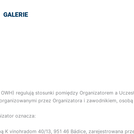
GALERIE
j OWH) regulują stosunki pomiędzy Organizatorem a Ucze
rganizowanymi przez Organizatora i zawodnikiem, osobą f
izator oznacza:
bą K vinohradom 40/13, 951 46 Bádice, zarejestrowana prz