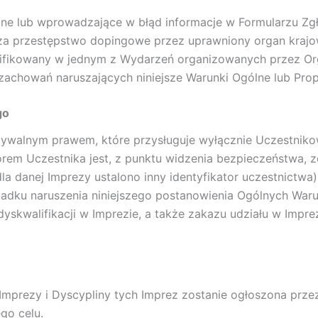
dne lub wprowadzające w błąd informacje w Formularzu Z
y za przestępstwo dopingowe przez uprawniony organ kraj
lifikowany w jednym z Wydarzeń organizowanych przez Or
achowań naruszających niniejsze Warunki Ogólne lub Pro
go
bywalnym prawem, które przysługuje wyłącznie Uczestniko
rem Uczestnika jest, z punktu widzenia bezpieczeństwa, zd
la danej Imprezy ustalono inny identyfikator uczestnictw
ypadku naruszenia niniejszego postanowienia Ogólnych Wa
yskwalifikacji w Imprezie, a także zakazu udziału w Impre
prezy i Dyscypliny tych Imprez zostanie ogłoszona przez
go celu.