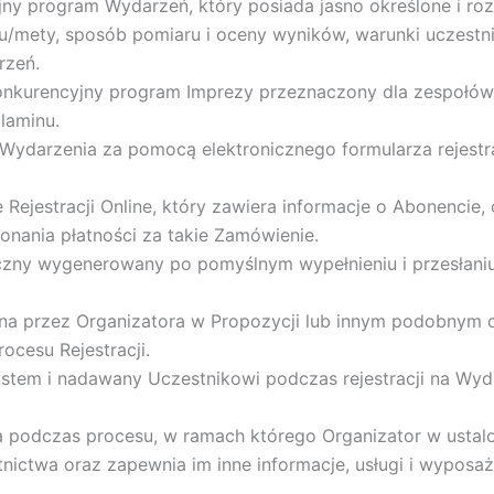
ny program Wydarzeń, który posiada jasno określone i rozró
tartu/mety, sposób pomiaru i oceny wyników, warunki uczest
rzeń.
nkurencyjny program Imprezy przeznaczony dla zespołów s
laminu.
na Wydarzenia za pomocą elektronicznego formularza rejest
ejestracji Online, który zawiera informacje o Abonencie,
onania płatności za takie Zamówienie.
czny wygenerowany po pomyślnym wypełnieniu i przesłani
ona przez Organizatora w Propozycji lub innym podobnym d
ocesu Rejestracji.
tem i nadawany Uczestnikowi podczas rejestracji na Wydar
a podczas procesu, w ramach którego Organizator w ustal
tnictwa oraz zapewnia im inne informacje, usługi i wyposa