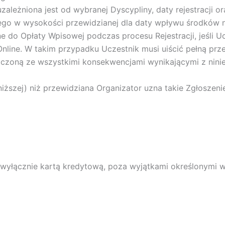
leżniona jest od wybranej Dyscypliny, daty rejestracji or
ego w wysokości przewidzianej dla daty wpływu środków n
do Opłaty Wpisowej podczas procesu Rejestracji, jeśli U
Online. W takim przypadku Uczestnik musi uiścić pełną pr
szczoną ze wszystkimi konsekwencjami wynikającymi z nin
 niższej) niż przewidziana Organizator uzna takie Zgłoszen
 wyłącznie kartą kredytową, poza wyjątkami określonymi 