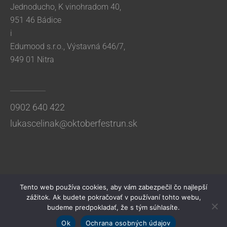
Jednoducho, K vinohradom 40,
951 46 Bádice
i
Edumood s.r.o., Výstavná 646/7,
949 01 Nitra
0902 640 422
lukascelinak@oktoberfestrun.sk
Tento web používa cookies, aby vám zabezpečil čo najlepší
zážitok. Ak budete pokračovať v používaní tohto webu,
budeme predpokladať, že s tým súhlasíte.
Ok
Ochrana osobných údajov