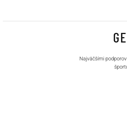
GE
Najväčšími podporovat
šport