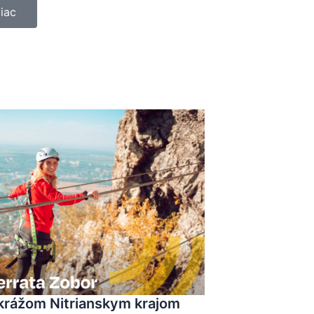
viac
krážom Nitrianskym krajom