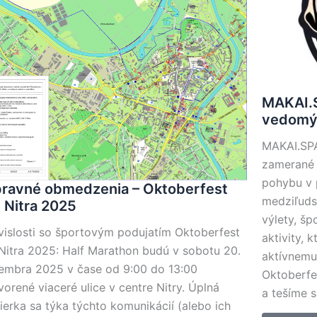
MAKAI.S
vedomý 
MAKAI.SPA
zamerané 
pohybu v 
ravné obmedzenia – Oktoberfest
medziľuds
 Nitra 2025
výlety, šp
vislosti so športovým podujatím Oktoberfest
aktivity, 
Nitra 2025: Half Marathon budú v sobotu 20.
aktívnemu
embra 2025 v čase od 9:00 do 13:00
Oktoberfe
vorené viaceré ulice v centre Nitry. Úplná
a tešíme 
ierka sa týka týchto komunikácií (alebo ich