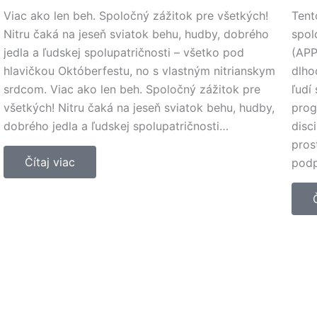
Viac ako len beh. Spoločný zážitok pre všetkých!
Tent
Nitru čaká na jeseň sviatok behu, hudby, dobrého
spol
jedla a ľudskej spolupatričnosti – všetko pod
(APP
hlavičkou Októberfestu, no s vlastným nitrianskym
dlho
srdcom. Viac ako len beh. Spoločný zážitok pre
ľudí
všetkých! Nitru čaká na jeseň sviatok behu, hudby,
prog
dobrého jedla a ľudskej spolupatričnosti…
disc
pros
Čítaj viac
pod