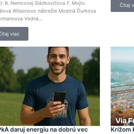
í): B. Nemcovej Sládkovičova F. Mojtu
Čítaj 
lova Wilsonovo nábrežie Mostná Ďurkova
urmannova Vodná…
Čítaj viac
kA daruj energiu na dobrú vec
Krížom 