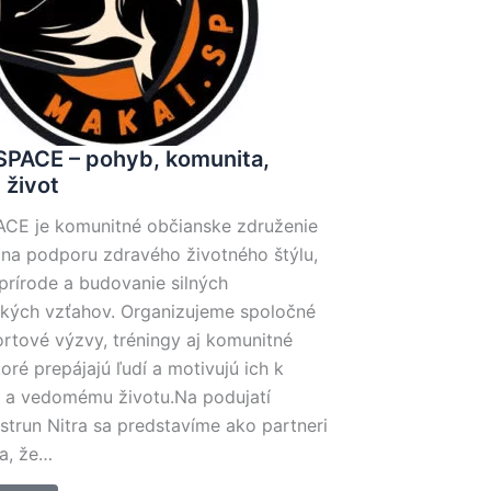
PACE – pohyb, komunita,
život
CE je komunitné občianske združenie
na podporu zdravého životného štýlu,
prírode a budovanie silných
kých vzťahov. Organizujeme spoločné
ortové výzvy, tréningy aj komunitné
ktoré prepájajú ľudí a motivujú ich k
 a vedomému životu.Na podujatí
strun Nitra sa predstavíme ako partneri
sa, že…