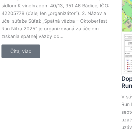
sídlom K vinohradom 40/13, 951 46 Bádice, IČO:
42205778 (ďalej len „organizátor“). 2. Názov a
účel súťaže Súťaž „Spätná väzba – Oktoberfest
Run Nitra 2025“ je organizovaná za účelom
získania spätnej väzby od…
Čítaj viac
Dop
Run
V sú
Run 
sept
uzat
uzáv