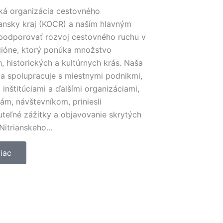
ká organizácia cestovného
iansky kraj (KOCR) a naším hlavným
 podporovať rozvoj cestovného ruchu v
ióne, ktorý ponúka množstvo
, historických a kultúrnych krás. Naša
ia spolupracuje s miestnymi podnikmi,
 inštitúciami a ďalšími organizáciami,
ám, návštevníkom, priniesli
teľné zážitky a objavovanie skrytých
Nitrianskeho…
viac