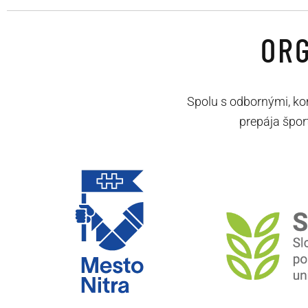
ORG
Spolu s odbornými, ko
prepája špor