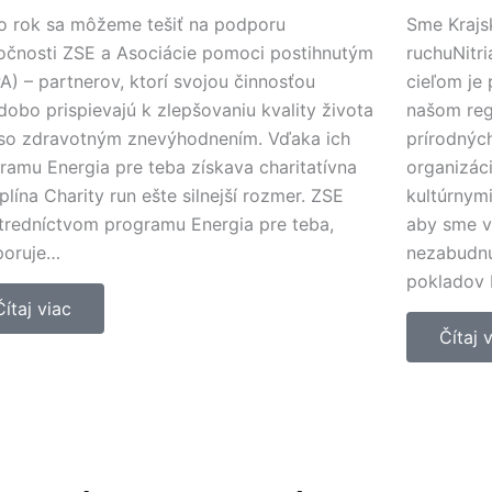
o rok sa môžeme tešiť na podporu
Sme Krajs
očnosti ZSE a Asociácie pomoci postihnutým
ruchuNitr
A) – partnerov, ktorí svojou činnosťou
cieľom je
dobo prispievajú k zlepšovaniu kvality života
našom reg
 so zdravotným znevýhodnením. Vďaka ich
prírodných
ramu Energia pre teba získava charitatívna
organizác
iplína Charity run ešte silnejší rozmer. ZSE
kultúrnymi
tredníctvom programu Energia pre teba,
aby sme v
poruje…
nezabudnu
pokladov 
Čítaj viac
Čítaj 