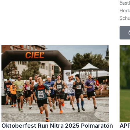
čast
Hodá
Sch
Oktoberfest Run Nitra 2025 Polmaratón
APP